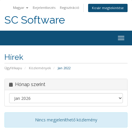
Magyar
Bejelentkezés
Regisztráció
Kosár megtekintése
SC Software
Váltá
a
navig
Hírek
Ügyfélkapu
Közlemények
Jan 2022
Hónap szerint
Nincs megjeleníthető közlemény