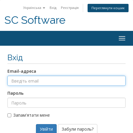
Українська
Вхід
Реєстрація
Переглянути кошик
SC Software
Togg
navig
Вхід
Email-адреса
Пароль
Запам'ятати мене
Забули пароль?